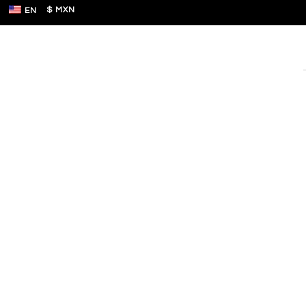
$ MXN
EN
Hause T