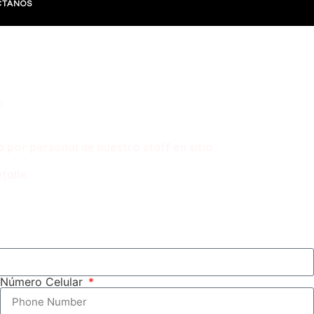
CTANOS
.
por personal de nuestro staff en sitio
.
talle.
Número Celular