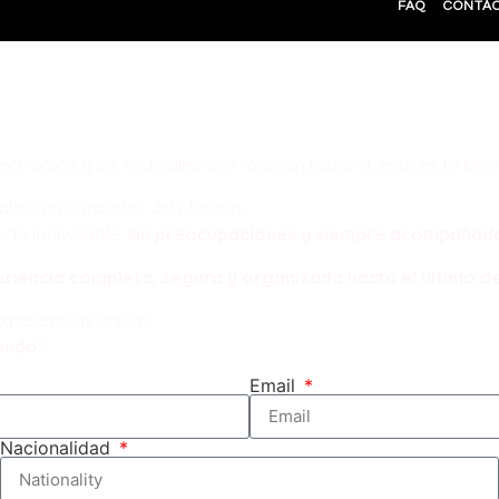
FAQ
CONTÁ
kages
undo!
ectrónica y los festivales que marcan historia, este es tu lugar
vales más grandes del planeta.
cia inolvidable,
sin preocupaciones y siempre acompañado 
eriencia completa, segura y organizada hasta el último de
xperiencias únicas.
ando!
Email
Nacionalidad