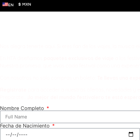
$ MXN
EN
Hause Travel Experiences Pac
¡Vive la música! ¡Descubre el m
Nos alegra tenerte aquí. Si eres fan de los viajes, la música el
En HTA diseñamos
paquetes exclusivos de viaje
a los festi
Nuestra promesa: que vivas cada festival como una experien
Con nosotros no solo compras un boleto:
Te llevas una exp
Registrate
para acceder a nuestras ofertas, novedades y e
Prepárate…
¡lo mejor del mundo festivalero te está esper
Nombre Completo
Fecha de Nacimiento