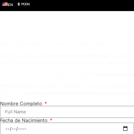
$ MXN
EN
Hause Travel Experiences Pac
¡Vive la música! ¡Descubre el m
Nos alegra tenerte aquí. Si eres fan de los viajes, la música el
En HTA diseñamos
paquetes exclusivos de viaje
a los festi
Nuestra promesa: que vivas cada festival como una experien
Con nosotros no solo compras un boleto:
Te llevas una exp
Registrate
para acceder a nuestras ofertas, novedades y e
Prepárate…
¡lo mejor del mundo festivalero te está esper
Nombre Completo
Fecha de Nacimiento