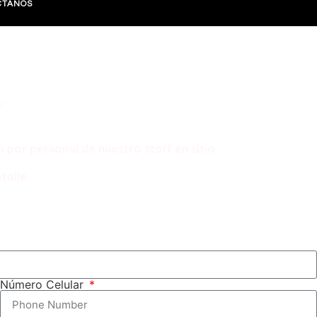
CTANOS
.
por personal de nuestro staff en sitio
.
talle.
Número Celular