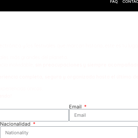
FAQ
CONTÁ
kages
undo!
ectrónica y los festivales que marcan historia, este es tu lugar
vales más grandes del planeta.
cia inolvidable,
sin preocupaciones y siempre acompañado 
eriencia completa, segura y organizada hasta el último de
xperiencias únicas.
ando!
Email
Nacionalidad