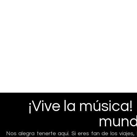
¡Vive la música!
mund
Nos alegra tenerte aquí. Si eres fan de los viajes,