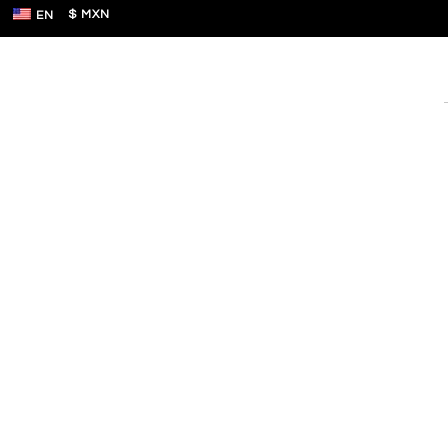
$ MXN
EN
Hause T